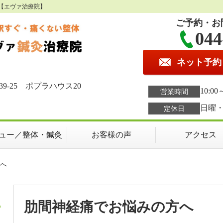
【エヴァ治療院】
ご予約・お
044
ネット予約
9-25 ポプラハウス20
10:00
営業時間
日曜
定休日
ュー／整体・鍼灸
お客様の声
アクセス
方へ
肋間神経痛でお悩みの方へ