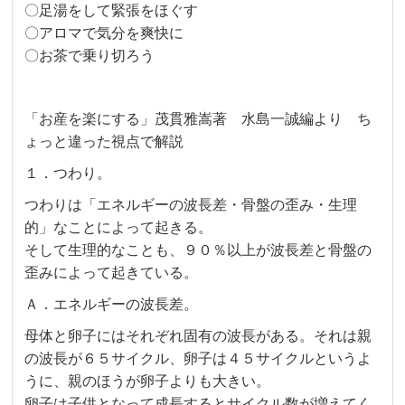
〇足湯をして緊張をほぐす
〇アロマで気分を爽快に
〇お茶で乗り切ろう
「お産を楽にする」茂貫雅嵩著 水島一誠編より ち
ょっと違った視点で解説
１．つわり。
つわりは「エネルギーの波長差・骨盤の歪み・生理
的」なことによって起きる。
そして生理的なことも、９０％以上が波長差と骨盤の
歪みによって起きている。
Ａ．エネルギーの波長差。
母体と卵子にはそれぞれ固有の波長がある。それは親
の波長が６５サイクル、卵子は４５サイクルというよ
うに、親のほうが卵子よりも大きい。
卵子は子供となって成長するとサイクル数が増えてく